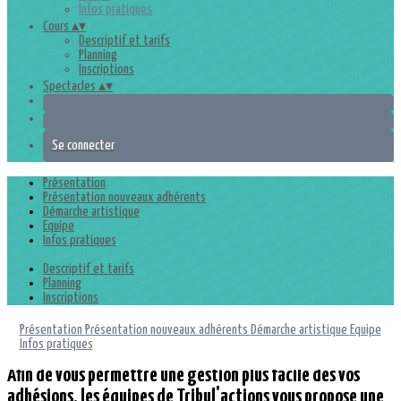
Infos pratiques
Cours
▴
▾
Descriptif et tarifs
Planning
Inscriptions
Spectacles
▴
▾
Se connecter
Présentation
Présentation nouveaux adhérents
Démarche artistique
Equipe
Infos pratiques
Descriptif et tarifs
Planning
Inscriptions
Présentation
Présentation nouveaux adhérents
Démarche artistique
Equipe
Infos pratiques
Afin de vous permettre une gestion plus facile des vos
adhésions, les équipes de Tribul'actions vous propose une