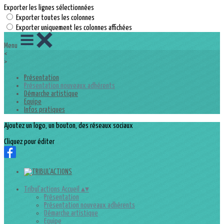
Exporter les lignes sélectionnées
Exporter toutes les colonnes
Exporter uniquement les colonnes affichées
Menu
<
>
Présentation
Présentation nouveaux adhérents
Démarche artistique
Equipe
Infos pratiques
Ajoutez un logo, un bouton, des réseaux sociaux
Cliquez pour éditer
Tribul'actions Accueil
▴
▾
Présentation
Présentation nouveaux adhérents
Démarche artistique
Equipe